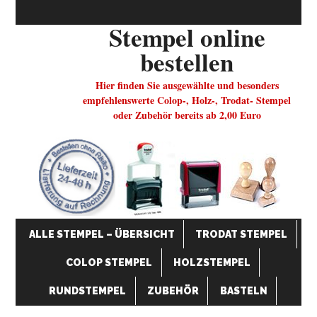
Stempel online
bestellen
Hier finden Sie ausgewählte und besonders
empfehlenswerte Colop-, Holz-, Trodat- Stempel
oder Zubehör bereits ab 2,00 Euro
ALLE STEMPEL – ÜBERSICHT
TRODAT STEMPEL
COLOP STEMPEL
HOLZSTEMPEL
RUNDSTEMPEL
ZUBEHÖR
BASTELN