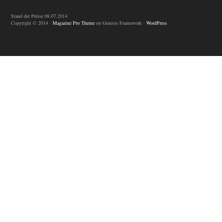
Stand der Preise 08.07.2014
Copyright © 2014 ·
Magazine Pro Theme
on Genesis Framework ·
WordPress