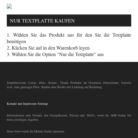
NUR TEXTPLATTE KAUFEN
1. Wählen Sie das Produkt aus für den Sie die Textplatte
benötigen
2. Klicken Sie auf in den Warenkorb legen
3. Wählen Sie die Option "Nur die Textplatte" aus
Empfehleswerte Colop-, Holz-, Reiner-, Trodat- Produkte für Österreich, Deutschland, Schweiz
uvm. zum günstigen Preis. Kaufen ohne Risiko mit Lieferung auf Rechnung.
Kontakt und Impressum
Sitemap
Informationen zum Versand, den Versandkosten, Preisen inkl. MwSt, sowie die AGB finden Sie
beim jeweiligen Angebot.
Diese Seite wurde für Mobile Geräte optimiert.