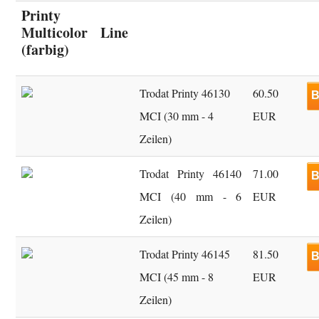
Printy
Multicolor Line
(farbig)
Trodat Printy 46130
60.50
B
MCI (30 mm - 4
EUR
Zeilen)
Trodat Printy 46140
71.00
B
MCI (40 mm - 6
EUR
Zeilen)
Trodat Printy 46145
81.50
B
MCI (45 mm - 8
EUR
Zeilen)