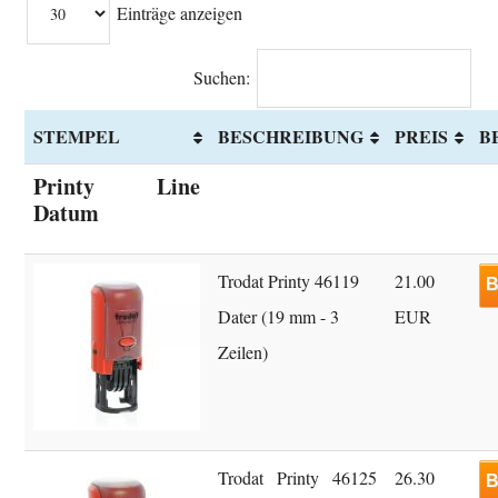
Einträge anzeigen
Suchen:
STEMPEL
BESCHREIBUNG
PREIS
B
Printy Line
Datum
Trodat Printy 46119
21.00
B
Dater (19 mm - 3
EUR
Zeilen)
Trodat Printy 46125
26.30
B