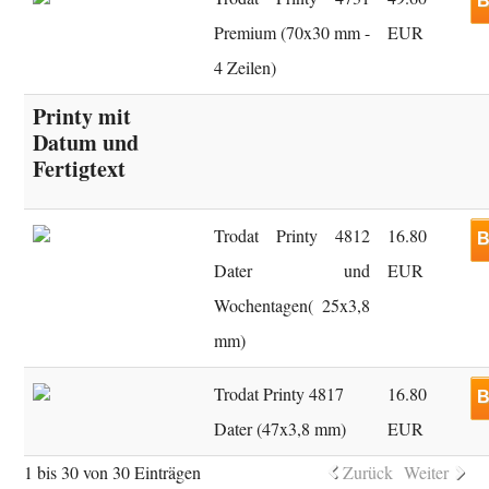
B
Premium (70x30 mm -
EUR
4 Zeilen)
Printy mit
Datum und
Fertigtext
Trodat Printy 4812
16.80
B
Dater und
EUR
Wochentagen( 25x3,8
mm)
Trodat Printy 4817
16.80
B
Dater (47x3,8 mm)
EUR
1 bis 30 von 30 Einträgen
Zurück
Weiter