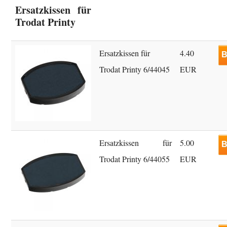
Ersatzkissen für
Trodat Printy
Ersatzkissen für
4.40
B
Trodat Printy 6/44045
EUR
Ersatzkissen für
5.00
B
Trodat Printy 6/44055
EUR