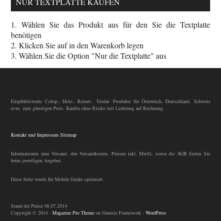
NUR TEXTPLATTE KAUFEN
1. Wählen Sie das Produkt aus für den Sie die Textplatte
benötigen
2. Klicken Sie auf in den Warenkorb legen
3. Wählen Sie die Option "Nur die Textplatte" aus
Empfehleswerte Colop-, Holz-, Reiner-, Trodat- Produkte für Österreich, Deutschland, Schweiz
uvm. zum günstigen Preis. Kaufen ohne Risiko mit Lieferung auf Rechnung.
Kontakt und Impressum
Sitemap
Informationen zum Versand, den Versandkosten, Preisen inkl. MwSt, sowie die AGB finden Sie
beim jeweiligen Angebot.
Diese Seite wurde für Mobile Geräte optimiert.
Stand der Preise 08.07.2014
Copyright © 2014 ·
Magazine Pro Theme
on Genesis Framework ·
WordPress