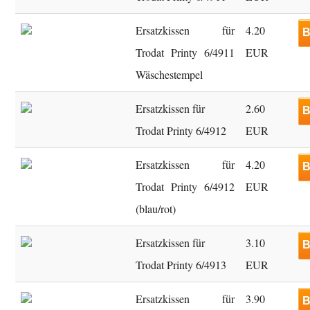
Ersatzkissen für
4.20
B
Trodat Printy 6/4911
EUR
Wäschestempel
Ersatzkissen für
2.60
B
Trodat Printy 6/4912
EUR
Ersatzkissen für
4.20
B
Trodat Printy 6/4912
EUR
(blau/rot)
Ersatzkissen für
3.10
B
Trodat Printy 6/4913
EUR
Ersatzkissen für
3.90
B