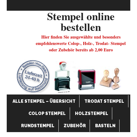
Stempel online
bestellen
Hier finden Sie ausgewählte und besonders
empfehlenswerte Colop-, Holz-, Trodat- Stempel
oder Zubehör bereits ab 2,00 Euro
ALLE STEMPEL – ÜBERSICHT
TRODAT STEMPEL
COLOP STEMPEL
HOLZSTEMPEL
RUNDSTEMPEL
ZUBEHÖR
BASTELN