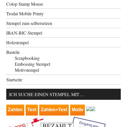
Colop Stamp Mouse
Trodat Mobile Printy
Stempel zum selbersetzen
IBAN-BIC-Stempel
Holzstempel
Basteln
Scrapbooking
Embossing Stempel
Motivstempel
Startseite
ICH SUCHE EINEN STEMPEL MIT…
Zahlen
Text
Zahlen+Text
Motiv