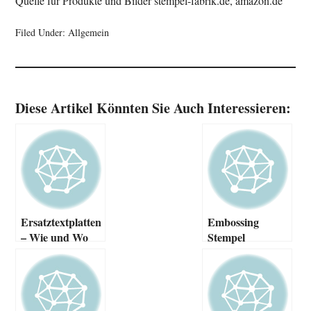
Quelle für Produkte und Bilder stempel-fabrik.de, amazon.de
Filed Under:
Allgemein
Diese Artikel Könnten Sie Auch Interessieren:
Ersatztextplatten
Embossing
– Wie und Wo
Stempel
bekomme ich
welche?