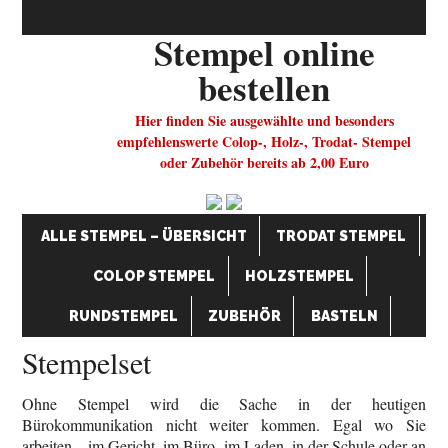
Stempel online
bestellen
Hier finden Sie ausgewählte und besonders
empfehlenswerte Colop-, Holz-, Trodat- Stempel
oder Zubehör bereits ab 2,00 Euro
ALLE STEMPEL – ÜBERSICHT
TRODAT STEMPEL
COLOP STEMPEL
HOLZSTEMPEL
RUNDSTEMPEL
ZUBEHÖR
BASTELN
Stempelset
Ohne Stempel wird die Sache in der heutigen
Bürokommunikation nicht weiter kommen. Egal wo Sie
arbeiten – im Gericht, im Büro, im Laden, in der Schule oder an