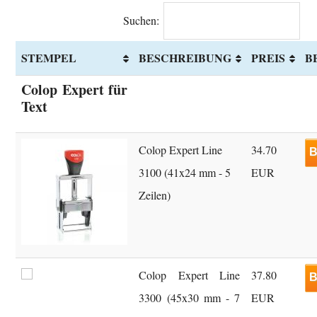
Suchen:
STEMPEL
BESCHREIBUNG
PREIS
B
Colop Expert für
Text
Colop Expert Line
34.70
B
3100 (41x24 mm - 5
EUR
Zeilen)
Colop Expert Line
37.80
B
3300 (45x30 mm - 7
EUR