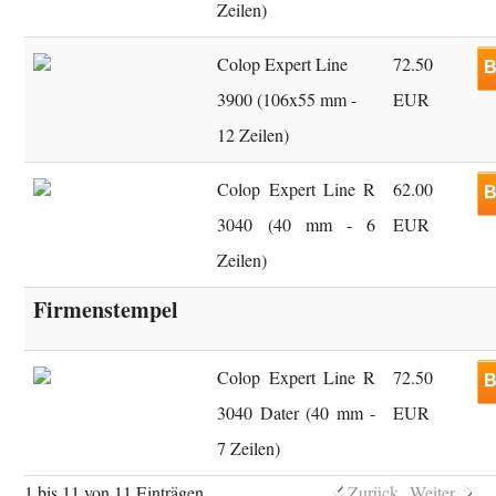
Zeilen)
Colop Expert Line
72.50
B
3900 (106x55 mm -
EUR
12 Zeilen)
Colop Expert Line R
62.00
B
3040 (40 mm - 6
EUR
Zeilen)
Firmenstempel
Colop Expert Line R
72.50
B
3040 Dater (40 mm -
EUR
7 Zeilen)
1 bis 11 von 11 Einträgen
Zurück
Weiter