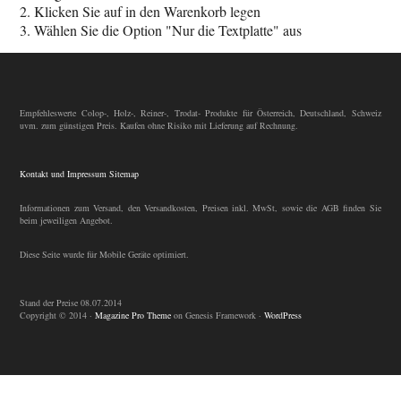
2. Klicken Sie auf in den Warenkorb legen
3. Wählen Sie die Option "Nur die Textplatte" aus
Empfehleswerte Colop-, Holz-, Reiner-, Trodat- Produkte für Österreich, Deutschland, Schweiz
uvm. zum günstigen Preis. Kaufen ohne Risiko mit Lieferung auf Rechnung.
Kontakt und Impressum
Sitemap
Informationen zum Versand, den Versandkosten, Preisen inkl. MwSt, sowie die AGB finden Sie
beim jeweiligen Angebot.
Diese Seite wurde für Mobile Geräte optimiert.
Stand der Preise 08.07.2014
Copyright © 2014 ·
Magazine Pro Theme
on Genesis Framework ·
WordPress