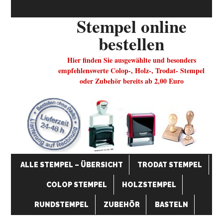
Stempel online
bestellen
Hier finden Sie ausgewählte und besonders
empfehlenswerte Colop-, Holz-, Trodat- Stempel
oder Zubehör bereits ab 2,00 Euro
ALLE STEMPEL – ÜBERSICHT
TRODAT STEMPEL
COLOP STEMPEL
HOLZSTEMPEL
RUNDSTEMPEL
ZUBEHÖR
BASTELN