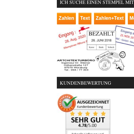
ICH SUCHE EINEN STEMPEL MI
Zahlen
Text
Zahlen+Text
M
KUNDENBEWERTUNG