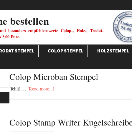
ne bestellen
und besonders empfehlenswerte Colop-, Holz-, Trodat-
b 2,00 Euro
RODAT STEMPEL
COLOP STEMPEL
HOLZSTEMPEL
Colop Microban Stempel
[fehlt] …
[Read more...]
Colop Stamp Writer Kugelschreibe