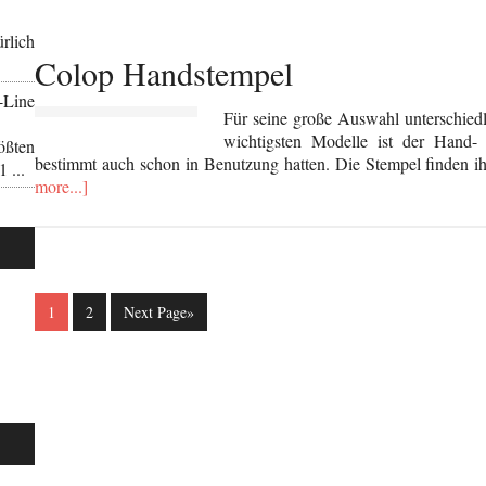
rlich
Colop Handstempel
-Line
Für seine große Auswahl unterschiedl
wichtigsten Modelle ist der Hand- 
ßten
bestimmt auch schon in Benutzung hatten. Die Stempel finden i
 ...
more...]
1
2
Next Page»