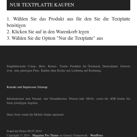
NUR TEXTPLATTE KAUFEN
1. Wählen Sie das Produkt aus für den Sie die Textplatte
benötigen
2. Klicken Sie auf in den Warenkorb legen
3. Wählen Sie die Option "Nur die Textplatte" aus
Empfehleswerte Colop-, Holz-, Reiner-, Trodat- Produkte für Österreich, Deutschland, Schweiz
uvm. zum günstigen Preis. Kaufen ohne Risiko mit Lieferung auf Rechnung.
Kontakt und Impressum
Sitemap
Informationen zum Versand, den Versandkosten, Preisen inkl. MwSt, sowie die AGB finden Sie
beim jeweiligen Angebot.
Diese Seite wurde für Mobile Geräte optimiert.
Stand der Preise 08.07.2014
Copyright © 2014 ·
Magazine Pro Theme
on Genesis Framework ·
WordPress