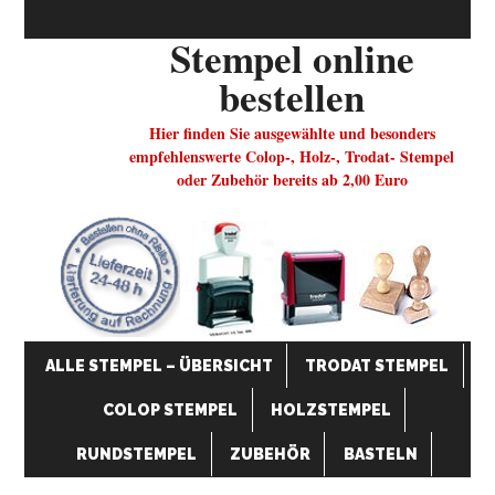
Stempel online
bestellen
Hier finden Sie ausgewählte und besonders
empfehlenswerte Colop-, Holz-, Trodat- Stempel
oder Zubehör bereits ab 2,00 Euro
ALLE STEMPEL – ÜBERSICHT
TRODAT STEMPEL
COLOP STEMPEL
HOLZSTEMPEL
RUNDSTEMPEL
ZUBEHÖR
BASTELN