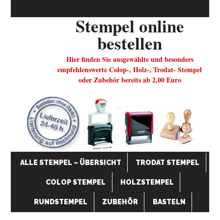
Stempel online
bestellen
Hier finden Sie ausgewählte und besonders
empfehlenswerte Colop-, Holz-, Trodat- Stempel
oder Zubehör bereits ab 2,00 Euro
ALLE STEMPEL – ÜBERSICHT
TRODAT STEMPEL
COLOP STEMPEL
HOLZSTEMPEL
RUNDSTEMPEL
ZUBEHÖR
BASTELN