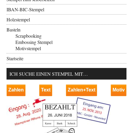
IBAN-BIC-Stempel
Holzstempel
Basteln
Scrapbooking
Embossing Stempel
Motivstempel
Startseite
ICH SUCHE EINEN STEMPEL MIT…
Zahlen
Text
Zahlen+Text
Motiv