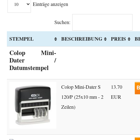
Einträge anzeigen
Suchen:
STEMPEL
BESCHREIBUNG
PREIS
B
Colop Mini-
Dater /
Datumstempel
Colop Mini-Dater S
13.70
B
120/P (25x10 mm - 2
EUR
Zeilen)