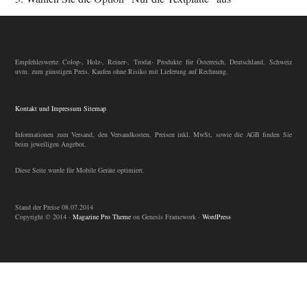
Empfehleswerte Colop-, Holz-, Reiner-, Trodat- Produkte für Österreich, Deutschland, Schweiz
uvm. zum günstigen Preis. Kaufen ohne Risiko mit Lieferung auf Rechnung.
Kontakt und Impressum
Sitemap
Informationen zum Versand, den Versandkosten, Preisen inkl. MwSt, sowie die AGB finden Sie
beim jeweiligen Angebot.
Diese Seite wurde für Mobile Geräte optimiert.
Stand der Preise 08.07.2014
Copyright © 2014 ·
Magazine Pro Theme
on Genesis Framework ·
WordPress