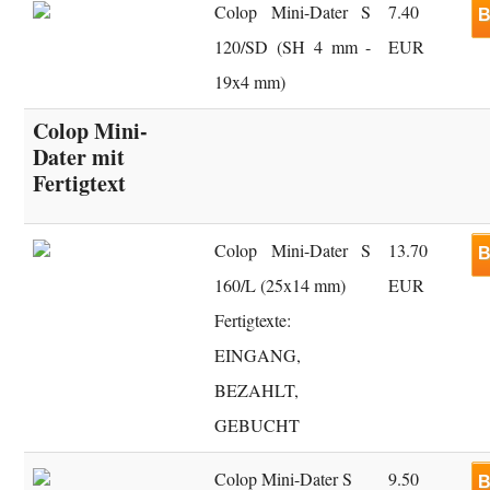
Colop Mini-Dater S
7.40
B
120/SD (SH 4 mm -
EUR
19x4 mm)
Colop Mini-
Dater mit
Fertigtext
Colop Mini-Dater S
13.70
B
160/L (25x14 mm)
EUR
Fertigtexte:
EINGANG,
BEZAHLT,
GEBUCHT
Colop Mini-Dater S
9.50
B