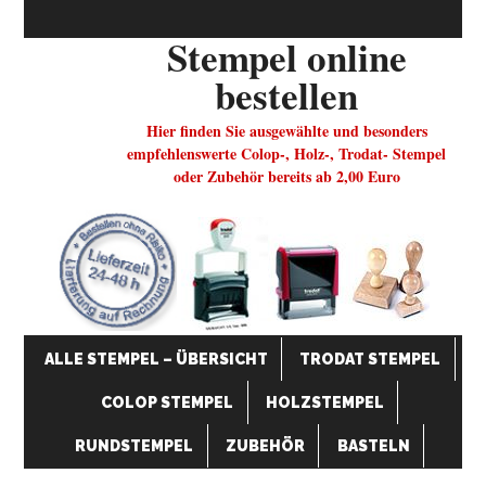
Stempel online
bestellen
Hier finden Sie ausgewählte und besonders
empfehlenswerte Colop-, Holz-, Trodat- Stempel
oder Zubehör bereits ab 2,00 Euro
ALLE STEMPEL – ÜBERSICHT
TRODAT STEMPEL
COLOP STEMPEL
HOLZSTEMPEL
RUNDSTEMPEL
ZUBEHÖR
BASTELN