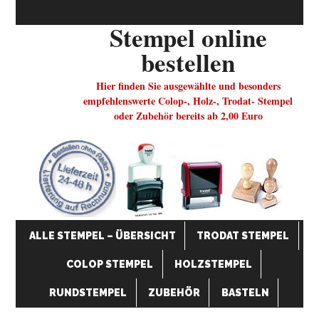
Stempel online
bestellen
Hier finden Sie ausgewählte und besonders
empfehlenswerte Colop-, Holz-, Trodat- Stempel
oder Zubehör bereits ab 2,00 Euro
ALLE STEMPEL – ÜBERSICHT
TRODAT STEMPEL
COLOP STEMPEL
HOLZSTEMPEL
RUNDSTEMPEL
ZUBEHÖR
BASTELN