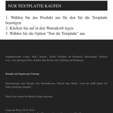
NUR TEXTPLATTE KAUFEN
1. Wählen Sie das Produkt aus für den Sie die Textplatte
benötigen
2. Klicken Sie auf in den Warenkorb legen
3. Wählen Sie die Option "Nur die Textplatte" aus
Empfehleswerte Colop-, Holz-, Reiner-, Trodat- Produkte für Österreich, Deutschland, Schweiz
uvm. zum günstigen Preis. Kaufen ohne Risiko mit Lieferung auf Rechnung.
Kontakt und Impressum
Sitemap
Informationen zum Versand, den Versandkosten, Preisen inkl. MwSt, sowie die AGB finden Sie
beim jeweiligen Angebot.
Diese Seite wurde für Mobile Geräte optimiert.
Stand der Preise 08.07.2014