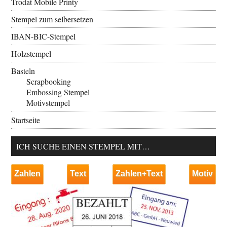
Trodat Mobile Printy
Stempel zum selbersetzen
IBAN-BIC-Stempel
Holzstempel
Basteln
Scrapbooking
Embossing Stempel
Motivstempel
Startseite
ICH SUCHE EINEN STEMPEL MIT…
Zahlen
Text
Zahlen+Text
Motiv