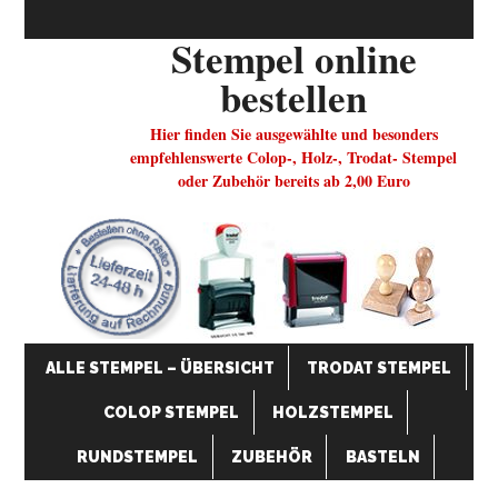
Stempel online
bestellen
Hier finden Sie ausgewählte und besonders
empfehlenswerte Colop-, Holz-, Trodat- Stempel
oder Zubehör bereits ab 2,00 Euro
ALLE STEMPEL – ÜBERSICHT
TRODAT STEMPEL
COLOP STEMPEL
HOLZSTEMPEL
RUNDSTEMPEL
ZUBEHÖR
BASTELN