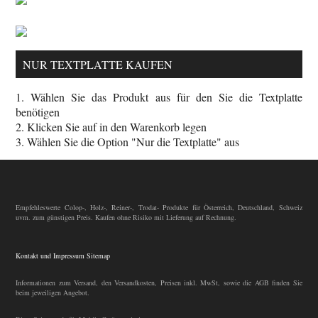
NUR TEXTPLATTE KAUFEN
1. Wählen Sie das Produkt aus für den Sie die Textplatte
benötigen
2. Klicken Sie auf in den Warenkorb legen
3. Wählen Sie die Option "Nur die Textplatte" aus
Empfehleswerte Colop-, Holz-, Reiner-, Trodat- Produkte für Österreich, Deutschland, Schweiz
uvm. zum günstigen Preis. Kaufen ohne Risiko mit Lieferung auf Rechnung.
Kontakt und Impressum
Sitemap
Informationen zum Versand, den Versandkosten, Preisen inkl. MwSt, sowie die AGB finden Sie
beim jeweiligen Angebot.