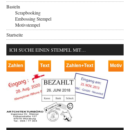
Basteln
Scrapbooking
Embossing Stempel
Motivstempel
Startseite
ICH SUCHE EINEN STEMPEL MIT…
Zahlen
Text
Zahlen+Text
Motiv