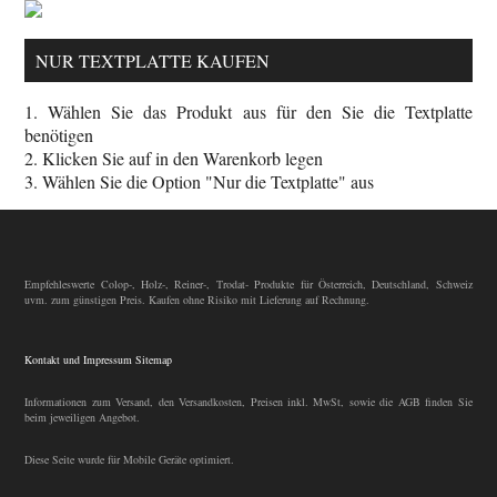
NUR TEXTPLATTE KAUFEN
1. Wählen Sie das Produkt aus für den Sie die Textplatte
benötigen
2. Klicken Sie auf in den Warenkorb legen
3. Wählen Sie die Option "Nur die Textplatte" aus
Empfehleswerte Colop-, Holz-, Reiner-, Trodat- Produkte für Österreich, Deutschland, Schweiz
uvm. zum günstigen Preis. Kaufen ohne Risiko mit Lieferung auf Rechnung.
Kontakt und Impressum
Sitemap
Informationen zum Versand, den Versandkosten, Preisen inkl. MwSt, sowie die AGB finden Sie
beim jeweiligen Angebot.
Diese Seite wurde für Mobile Geräte optimiert.