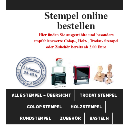
Stempel online
bestellen
Hier finden Sie ausgewählte und besonders
empfehlenswerte Colop-, Holz-, Trodat- Stempel
oder Zubehör bereits ab 2,00 Euro
ALLE STEMPEL – ÜBERSICHT
TRODAT STEMPEL
COLOP STEMPEL
HOLZSTEMPEL
RUNDSTEMPEL
ZUBEHÖR
BASTELN