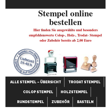
Stempel online
bestellen
Hier finden Sie ausgewählte und besonders
empfehlenswerte Colop-, Holz-, Trodat- Stempel
oder Zubehör bereits ab 2,00 Euro
ALLE STEMPEL – ÜBERSICHT
TRODAT STEMPEL
COLOP STEMPEL
HOLZSTEMPEL
RUNDSTEMPEL
ZUBEHÖR
BASTELN