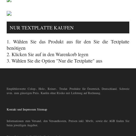
NUR TEXTPLATTE KAUFEN
1. Wählen Sie das Produkt aus für den Sie die Textplatte
benötigen
2. Klicken Sie auf in den Warenkorb legen
3. Wählen Sie die Option "Nur die Textplatte" aus
Empfehleswerte Colop-, Holz-, Reiner-, Trodat- Produkte für Österreich, Deutschland, Schweiz
uvm. zum günstigen Preis. Kaufen ohne Risiko mit Lieferung auf Rechnung.
Kontakt und Impressum
Sitemap
Informationen zum Versand, den Versandkosten, Preisen inkl. MwSt, sowie die AGB finden Sie
beim jeweiligen Angebot.