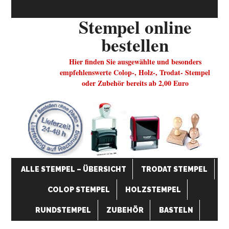
Stempel online
bestellen
Hier finden Sie ausgewählte und besonders
empfehlenswerte Colop-, Holz-, Trodat- Stempel
oder Zubehör bereits ab 2,00 Euro
ALLE STEMPEL – ÜBERSICHT
TRODAT STEMPEL
COLOP STEMPEL
HOLZSTEMPEL
RUNDSTEMPEL
ZUBEHÖR
BASTELN