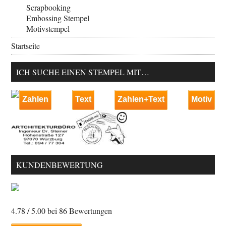
Scrapbooking
Embossing Stempel
Motivstempel
Startseite
ICH SUCHE EINEN STEMPEL MIT…
Zahlen
Text
Zahlen+Text
Motiv
KUNDENBEWERTUNG
4.78
/ 5.00 bei
86
Bewertungen