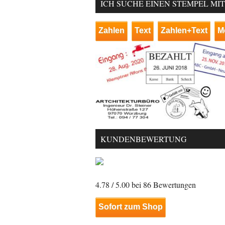
ICH SUCHE EINEN STEMPEL MI
Zahlen
Text
Zahlen+Text
M
KUNDENBEWERTUNG
4.78
/ 5.00 bei
86
Bewertungen
Sofort zum Shop