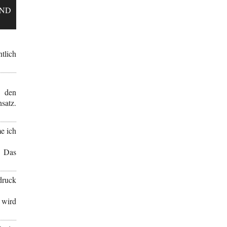
UND
tlich
 den
satz.
e ich
. Das
ruck
 wird