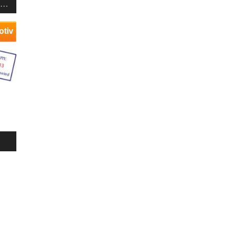
T…
otiv