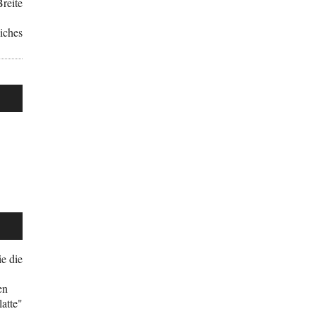
reite
iches
e die
en
atte"