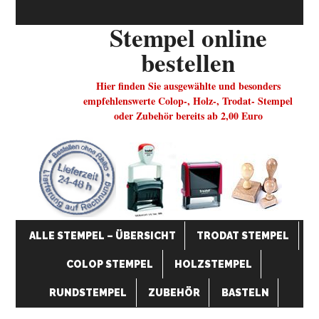
Stempel online
bestellen
Hier finden Sie ausgewählte und besonders
empfehlenswerte Colop-, Holz-, Trodat- Stempel
oder Zubehör bereits ab 2,00 Euro
ALLE STEMPEL – ÜBERSICHT
TRODAT STEMPEL
COLOP STEMPEL
HOLZSTEMPEL
RUNDSTEMPEL
ZUBEHÖR
BASTELN