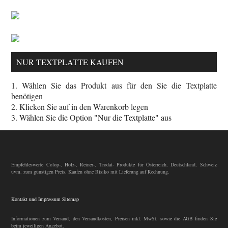
NUR TEXTPLATTE KAUFEN
1. Wählen Sie das Produkt aus für den Sie die Textplatte
benötigen
2. Klicken Sie auf in den Warenkorb legen
3. Wählen Sie die Option "Nur die Textplatte" aus
Empfehleswerte Colop-, Holz-, Reiner-, Trodat- Produkte für Österreich, Deutschland, Schweiz
uvm. zum günstigen Preis. Kaufen ohne Risiko mit Lieferung auf Rechnung.
Kontakt und Impressum
Sitemap
Informationen zum Versand, den Versandkosten, Preisen inkl. MwSt, sowie die AGB finden Sie
beim jeweiligen Angebot.