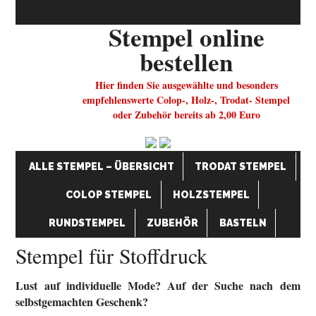
Stempel online
bestellen
Hier finden Sie ausgewählte und besonders
empfehlenswerte Colop-, Holz-, Trodat- Stempel
oder Zubehör bereits ab 2,00 Euro
ALLE STEMPEL – ÜBERSICHT
TRODAT STEMPEL
COLOP STEMPEL
HOLZSTEMPEL
RUNDSTEMPEL
ZUBEHÖR
BASTELN
Stempel für Stoffdruck
Lust auf individuelle Mode? Auf der Suche nach dem
selbstgemachten Geschenk?