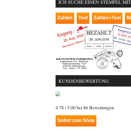
ICH SUCHE EINEN STEMPEL MI
Zahlen
Text
Zahlen+Text
M
KUNDENBEWERTUNG
4.78
/ 5.00 bei
86
Bewertungen
Sofort zum Shop