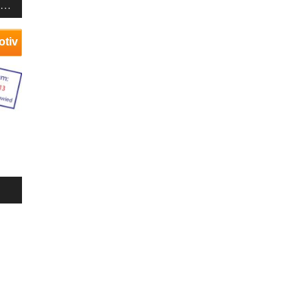
T…
otiv