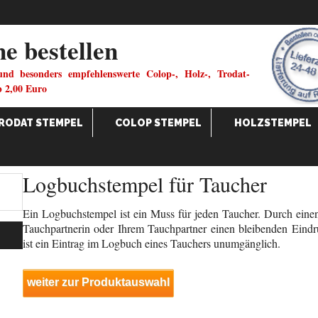
ne bestellen
und besonders empfehlenswerte Colop-, Holz-, Trodat-
b 2,00 Euro
RODAT STEMPEL
COLOP STEMPEL
HOLZSTEMPEL
Logbuchstempel für Taucher
Ein Logbuchstempel ist ein Muss für jeden Taucher. Durch einen
Tauchpartnerin oder Ihrem Tauchpartner einen bleibenden Eind
ist ein Eintrag im Logbuch eines Tauchers unumgänglich.
weiter zur Produktauswahl