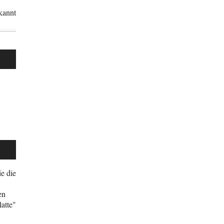
kannt
e die
en
atte"