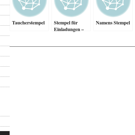
Taucherstempel
Stempel für
Namens Stempel
Einladungen –
Einladungen
einmal anders !!