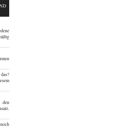
UND
edene
äßig
ormen
.
 das?
diesem
 den
satz.
 noch