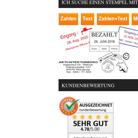
ICH SUCHE EINEN STEMPEL MI
Zahlen
Text
Zahlen+Text
M
KUNDENBEWERTUNG