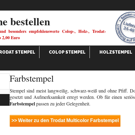
ne bestellen
und besonders empfehlenswerte Colop-, Holz-, Trodat-
b 2,00 Euro
RODAT STEMPEL
COLOP STEMPEL
HOLZSTEMPEL
Farbstempel
Stempel sind meist langweilig, schwarz-weiß und ohne Pfiff. 
gesetzt und Aufmerksamkeit erregt werden. Ob für einen seriös
Farbstempel
passen zu jeder Gelegenheit.
>> Weiter zu den Trodat Multicolor Farbstempel