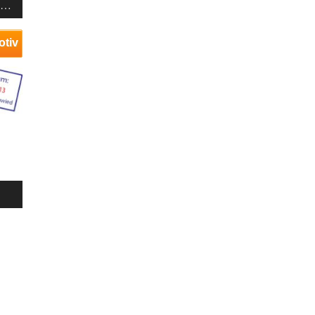
T…
otiv