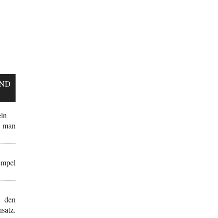
UND
eln
t man
mpel
 den
satz.