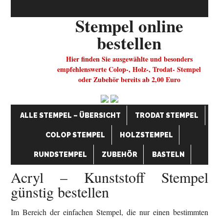
Stempel online
bestellen
Hier finden Sie ausgewählte und besonders
empfehlenswerte Colop-, Holz-, Trodat- Stempel
oder Zubehör bereits ab 2,00 Euro
ALLE STEMPEL – ÜBERSICHT
TRODAT STEMPEL
COLOP STEMPEL
HOLZSTEMPEL
RUNDSTEMPEL
ZUBEHÖR
BASTELN
Acryl – Kunststoff Stempel
günstig bestellen
Im Bereich der einfachen Stempel, die nur einen bestimmten