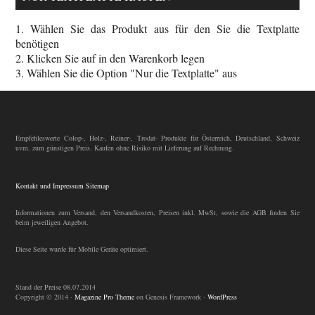
1. Wählen Sie das Produkt aus für den Sie die Textplatte
benötigen
2. Klicken Sie auf in den Warenkorb legen
3. Wählen Sie die Option "Nur die Textplatte" aus
Empfehleswerte Colop-, Holz-, Reiner-, Trodat- Produkte für Österreich, Deutschland, Schweiz
uvm. zum günstigen Preis. Kaufen ohne Risiko mit Lieferung auf Rechnung.
Kontakt und Impressum
Sitemap
Informationen zum Versand, den Versandkosten, Preisen inkl. MwSt, sowie die AGB finden Sie
beim jeweiligen Angebot.
Diese Seite wurde für Mobile Geräte optimiert.
Stand der Preise 08.07.2014
Copyright © 2014 ·
Magazine Pro Theme
on Genesis Framework ·
WordPress