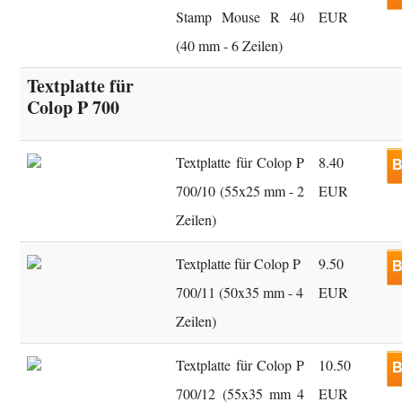
Stamp Mouse R 40
EUR
(40 mm - 6 Zeilen)
Textplatte für
Colop P 700
Textplatte für Colop P
8.40
B
700/10 (55x25 mm - 2
EUR
Zeilen)
Textplatte für Colop P
9.50
B
700/11 (50x35 mm - 4
EUR
Zeilen)
Textplatte für Colop P
10.50
B
700/12 (55x35 mm 4
EUR