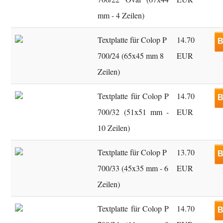
mm - 4 Zeilen)
Textplatte für Colop P
14.70
B
700/24 (65x45 mm 8
EUR
Zeilen)
Textplatte für Colop P
14.70
B
700/32 (51x51 mm -
EUR
10 Zeilen)
Textplatte für Colop P
13.70
B
700/33 (45x35 mm - 6
EUR
Zeilen)
Textplatte für Colop P
14.70
B