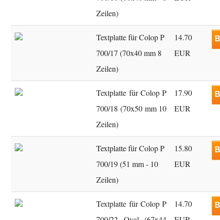
Zeilen)
Textplatte für Colop P
14.70
B
700/17 (70x40 mm 8
EUR
Zeilen)
Textplatte für Colop P
17.90
B
700/18 (70x50 mm 10
EUR
Zeilen)
Textplatte für Colop P
15.80
B
700/19 (51 mm - 10
EUR
Zeilen)
Textplatte für Colop P
14.70
B
700/22 Oval (67x44
EUR