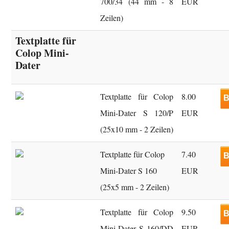
700/34 (44 mm - 8
EUR
Zeilen)
Textplatte für
Colop Mini-
Dater
Textplatte für Colop
8.00
B
Mini-Dater S 120/P
EUR
(25x10 mm - 2 Zeilen)
Textplatte für Colop
7.40
B
Mini-Dater S 160
EUR
(25x5 mm - 2 Zeilen)
Textplatte für Colop
9.50
B
Mini-Dater S 160/DD
EUR