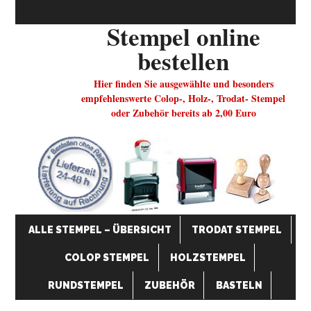
Stempel online
bestellen
Hier finden Sie ausgewählte und besonders
empfehlenswerte Colop-, Holz-, Trodat- Stempel
oder Zubehör bereits ab 2,00 Euro
ALLE STEMPEL – ÜBERSICHT
TRODAT STEMPEL
COLOP STEMPEL
HOLZSTEMPEL
RUNDSTEMPEL
ZUBEHÖR
BASTELN