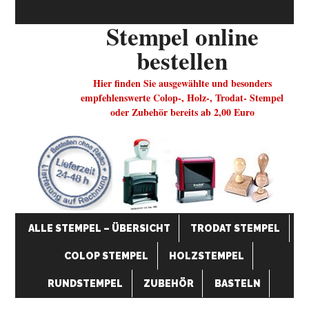
Stempel online
bestellen
Hier finden Sie ausgewählte und besonders
empfehlenswerte Colop-, Holz-, Trodat- Stempel
oder Zubehör bereits ab 2,00 Euro
ALLE STEMPEL – ÜBERSICHT
TRODAT STEMPEL
COLOP STEMPEL
HOLZSTEMPEL
RUNDSTEMPEL
ZUBEHÖR
BASTELN